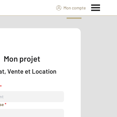
Mon compte
Mon projet
t, Vente et Location
*
sse
*