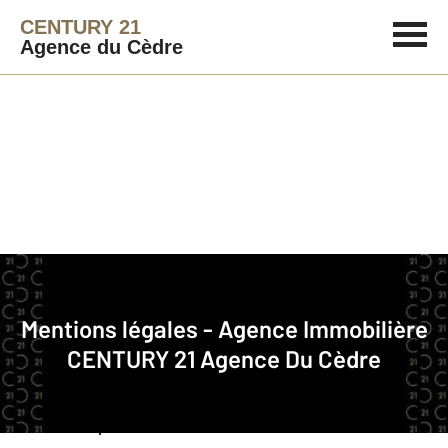
CENTURY 21
Agence du Cèdre
La société
Nom commercial
: CENTURY 21 Agence du Cèdre
Mentions légales - Agence Immobilière
CENTURY 21 Agence Du Cèdre
Raison sociale
: LGPM
RCS
: Bobigny 529 182 909
SARL au capital de
: 10 000 € €