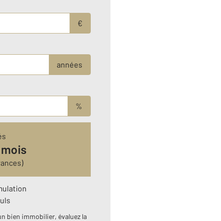
€
années
%
és
 mois
rances)
mulation
uls
n bien immobilier, évaluez la