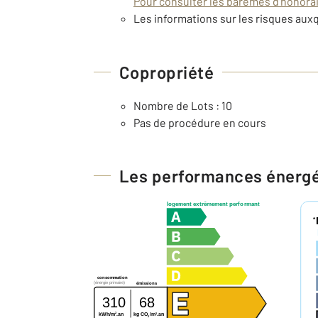
Pour consulter les barèmes d'honorair
Les informations sur les risques auxq
Copropriété
Nombre de Lots : 10
Pas de procédure en cours
Les performances énerg
logement extrêmement performant
*
consommation
(énergie primaire)
émissions
310
68
2
2
kg CO
/m
.an
kWh/m
.an
2