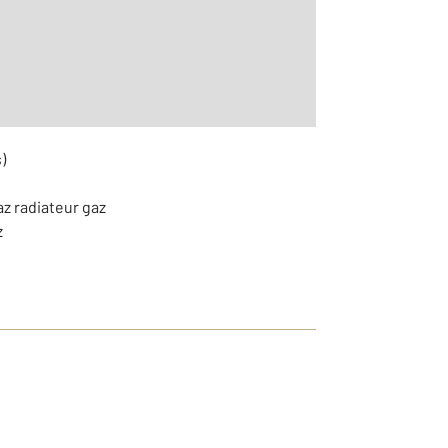
aditionnelle
)
az radiateur gaz
z