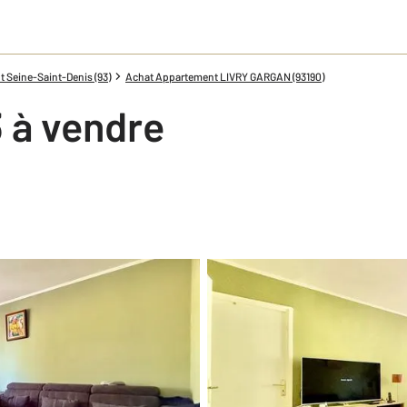
 Seine-Saint-Denis (93)
Achat Appartement LIVRY GARGAN (93190)
 à vendre