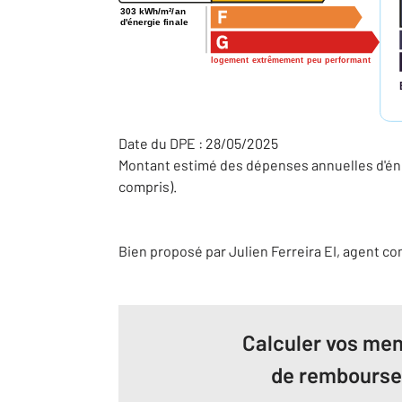
303 kWh/m²/an
d'énergie finale
logement extrêmement peu performant
Date du DPE : 28/05/2025
Montant estimé des dépenses annuelles d'éne
compris).
Bien proposé par
Julien
Ferreira
EI
, agent c
Calculer vos men
de rembours