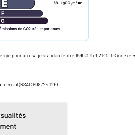
68
kgCO
/m
.an
2
2
Émissions de CO2 très importantes
rgie pour un usage standard entre 1590,0 € et 2140,0 € indexé
ommercial (RSAC 908224025)
sualités
ement