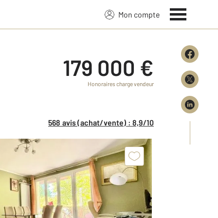
Mon compte
179 000 €
Honoraires charge vendeur
568 avis (achat/vente) : 8,9/10