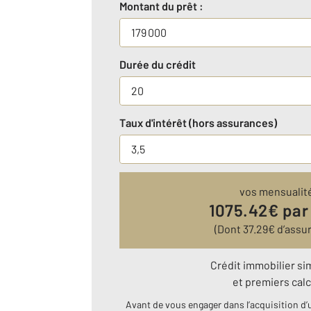
Montant du prêt :
Durée du crédit
Taux d'intérêt (hors assurances)
vos mensualit
1075.42
€ par
(Dont
37.29
€ d’assu
Crédit immobilier si
et premiers calc
Avant de vous engager dans l’acquisition d’u