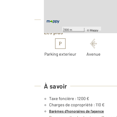
Nombre de pièces : 3
[Voir le détail]
Équipements
500 m
©
Mappy
Les plus
P
Parking exterieur
Avenue
À savoir
Taxe foncière : 1200 €
Charges de copropriété : 110 €
Barèmes d'honoraires de l'agence