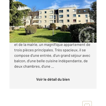
LIVRY GARGAN 93
2
71,65 m
, 3 pièces
Ref : 21125
Appartement F3 à vendre
199 000 €
LIVRY-GARGAN - A proximité des commerces
et de la mairie, un magnifique appartement de
trois pièces principales. Très spacieux, il se
compose d'une entrée, d'un grand séjour avec
balcon, d'une belle cuisine indépendante, de
deux chambres, d'une ...
Voir le détail du bien