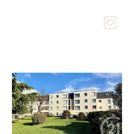
LIVRY GARGAN 93
2
30 m
, 1 pièce
Ref : 22163
Appartement F1 à vendre
109 000 €
Secteur Mairie, Venez découvrir ce bel