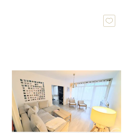
LIVRY GARGAN 93
2
78,58 m
, 4 pièces
Ref : 22185
Appartement F4 à vendre
197 000 €
Située en face de la mairie, dans une