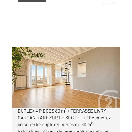
LIVRY GARGAN 93
2
80,22 m
, 4 pièces
Ref : 22265
Appartement Duplex à vendre
179 900 €
Visiter le site dédié
DUPLEX 4 PIÈCES 80 m² + TERRASSE LIVRY-
GARGAN RARE SUR LE SECTEUR ! Découvrez
ce superbe duplex 4 pièces de 80 m²
habitables, offrant de beaux volumes et une