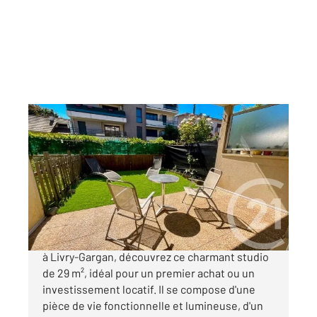
LIVRY GARGAN 93
2
29 m
, 1 pièce
Ref : 22322
Appartement F1 à vendre
127 000 €
Dans une copropriété bien entretenue située
à Livry-Gargan, découvrez ce charmant studio
de 29 m², idéal pour un premier achat ou un
investissement locatif. Il se compose d'une
pièce de vie fonctionnelle et lumineuse, d'un