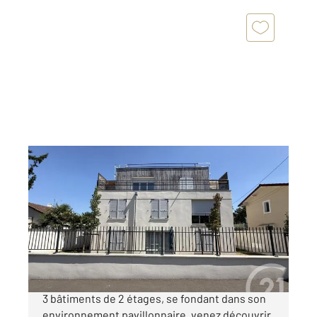
LIVRY GARGAN 93
2
78,16 m
, 4 pièces
Ref : 21994
Appartement F4 à vendre
354 000 €
NEUF, Quartier Abbaye, dans une résidence de
3 bâtiments de 2 étages, se fondant dans son
environnement pavillonnaire, venez découvrir