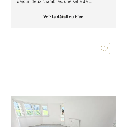
séjour, deux chambres, une salle de ...
Voir le détail du bien
LIVRY GARGAN 93
2
70,39 m
, 3 pièces
Ref : 21951
Appartement F3 à vendre