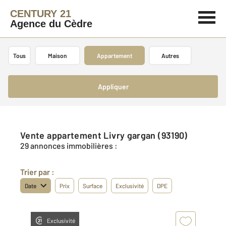
CENTURY 21
Agence du Cèdre
Tous
Maison
Appartement
Autres
Appliquer
Vente appartement Livry gargan (93190)
29 annonces immobilières :
Trier par :
Date
Prix
Surface
Exclusivité
DPE
Exclusivité