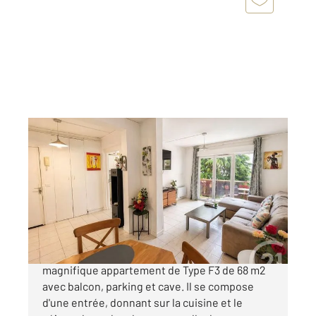
LIVRY GARGAN 93
2
68,25 m
, 3 pièces
Ref : 22292
Appartement F3 à vendre
199 000 €
A deux pas de la Mairie, venez découvrir ce
magnifique appartement de Type F3 de 68 m2
avec balcon, parking et cave. Il se compose
d'une entrée, donnant sur la cuisine et le