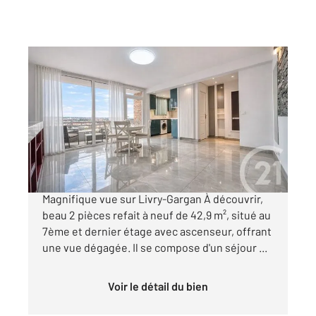
LIVRY GARGAN 93
2
42,94 m
, 2 pièces
Ref : 22198
Appartement F2 à vendre
149 990 €
Appartement F2 Dernier étage avec balcon
Magnifique vue sur Livry-Gargan À découvrir,
beau 2 pièces refait à neuf de 42,9 m², situé au
7ème et dernier étage avec ascenseur, offrant
une vue dégagée. Il se compose d'un séjour ...
Voir le détail du bien