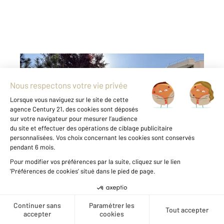
LIVRY GARGAN 93
2
52,83 m
, 3 pièces
Ref : 18111
Appartement F3 à vendre
223 000 €
Quartier Vauban, dans copropriété de standing
des années 90, très bien entretenue,
appartement de type F3 comprenant une
entrée avec rangement, séjour ouvert sur la
cuisine équipée et aménagée récemment
rénovée et le balcon , 2 chambres une salle de
Créer une alerte
bain ...