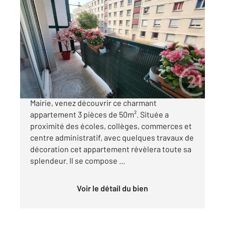
LIVRY GARGAN 93
2
50,55 m
, 3 pièces
Ref : 22045
Appartement F3 à vendre
135 000 €
LIVRY-GARGAN, centre ville, quartier de la
Mairie, venez découvrir ce charmant
appartement 3 pièces de 50m². Située a
proximité des écoles, collèges, commerces et
centre administratif, avec quelques travaux de
décoration cet appartement révèlera toute sa
splendeur. Il se compose ...
Voir le détail du bien