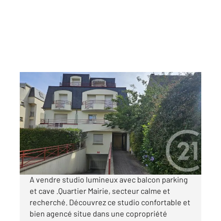
LIVRY GARGAN 93
2
25 m
, 1 pièce
Ref : 22202
Appartement Studio à vendre
105 000 €
Visiter le site dédié
A vendre studio lumineux avec balcon parking
et cave .Quartier Mairie, secteur calme et
recherché. Découvrez ce studio confortable et
bien agencé situe dans une copropriété