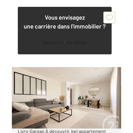
Vous envisagez
une carrière dans l'immobilier ?
Découvrir nos offres
LIVRY GARGAN 93
2
68,82 m
, 3 pièces
Ref : 22227
Appartement F3 à vendre
210 000 €
Appartement 3 pièces 68,8 m² Dernier étage
Livry-Gargan À découvrir, bel appartement