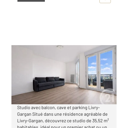
LIVRY GARGAN 93
2
35,52 m
, 1 pièce
Ref : 22238
Appartement F1 à vendre
119 900 €
Visiter le site dédié
Studio avec balcon, cave et parking Livry-
Gargan Situé dans une résidence agréable de
Livry-Gargan, découvrez ce studio de 35,52 m²
habitables, idéal pour un premier achat ou un