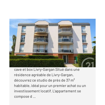
LIVRY GARGAN 93
2
36,12 m
, 1 pièce
Ref : 22338
Appartement F1 à vendre
124 900 €
Secteur Jacob. Studio avec balcon terrasse,
cave et box Livry-Gargan Situé dans une
résidence agréable de Livry-Gargan,
découvrez ce studio de près de 37 m²
habitable, idéal pour un premier achat ou un
investissement locatif. L'appartement se
compose d ...