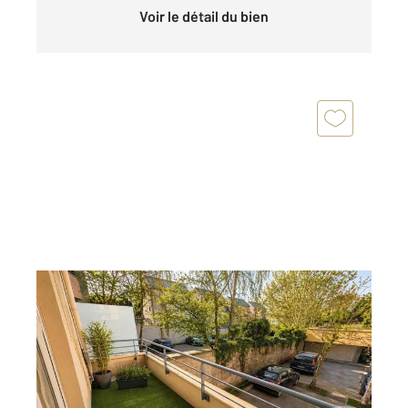
Voir le détail du bien
LIVRY GARGAN 93
2
52 m
, 2 pièces
Ref : 22226
Appartement à vendre
169 000 €