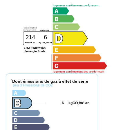
logement extrêmement performant
consommation
(énergie primaire)
émissions
214
6
2
2
kWh/m
.an
kg CO
/m
.an
2
3,52 kWh/m²/an
d'énergie finale
logement extrêmement peu performant
Dont émissions de gaz à effet de serre
*
peu d'émissions de CO2
6
kgCO
/m
.an
2
2