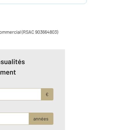
commercial (RSAC 903664803)
sualités
ement
€
années