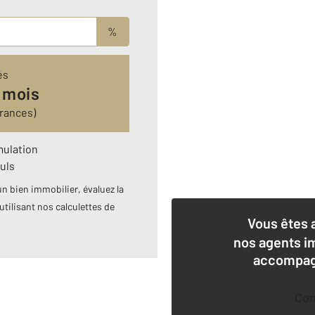
%
és
 mois
rances)
mulation
uls
n bien immobilier, évaluez la
utilisant nos calculettes de
Vous êtes 
nos agents i
accompagn
Co