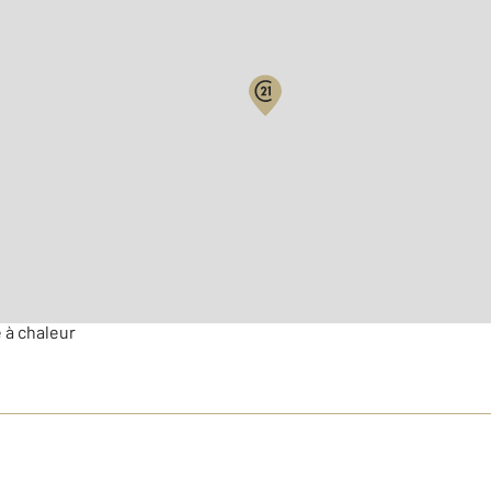
Surface habitable : 151,9 
Nombre de pièces : 8
[Voi
 à chaleur