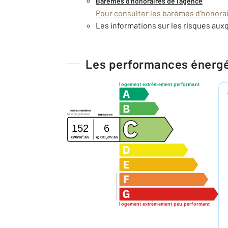
Barèmes d'honoraires de l'agence
Pour consulter les barèmes d'honorair
Les informations sur les risques auxq
Les performances énerg
logement extrêmement performant
consommation
(énergie primaire)
émissions
152
6
2
2
kg CO
/m
.an
kWh/m
.an
2
logement extrêmement peu performant