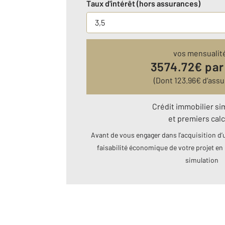
Taux d'intérêt (hors assurances)
vos mensualit
3574.72
€ par
(Dont
123.96
€ d’assu
Crédit immobilier si
et premiers calc
Avant de vous engager dans l’acquisition d’u
faisabilité économique de votre projet en 
simulation