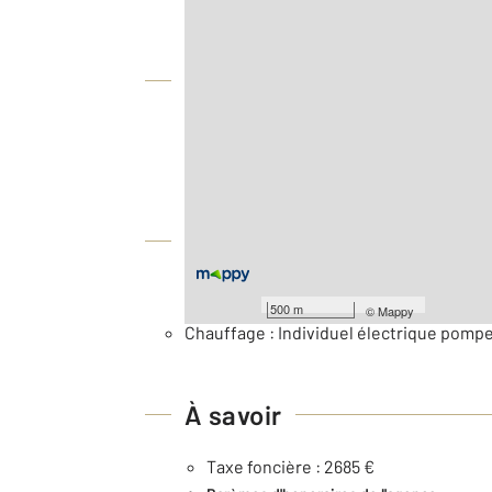
Vue globale
2
Surface totale : 191 m
2
Surface terrain : 749 m
Équipements
Général
500 m
©
Mappy
Chauffage : Individuel électrique pompe
À savoir
Taxe foncière : 2685 €