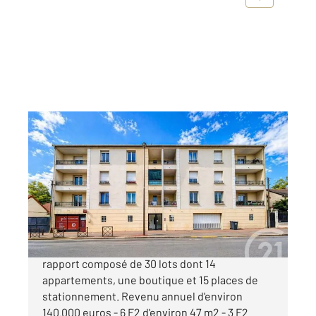
LIVRY GARGAN 93
2
580 m
Ref : 22290
Immeuble à vendre
1 850 000 €
En plein cœur de Livry-Gargan, Immeuble de
rapport composé de 30 lots dont 14
appartements, une boutique et 15 places de
stationnement. Revenu annuel d'environ
140.000 euros - 6 F2 d'environ 47 m2 - 3 F2