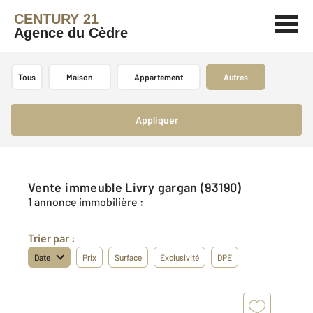
CENTURY 21
Agence du Cèdre
Tous
Maison
Appartement
Autres
Appliquer
Vente immeuble Livry gargan (93190)
1 annonce immobilière :
Trier par :
Date
Prix
Surface
Exclusivité
DPE