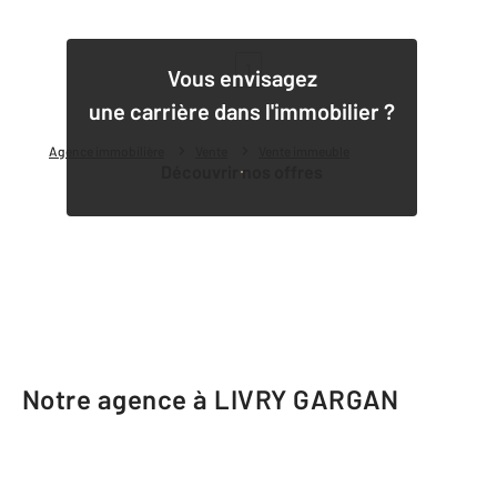
1
Vous envisagez
une carrière dans l'immobilier ?
Agence immobilière
Vente
Vente immeuble
Découvrir nos offres
Notre agence à LIVRY GARGAN