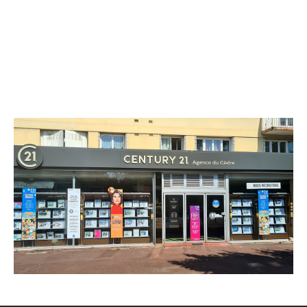
CENTURY 21 Agence du Cèdre
26 avenue du Maréchal Leclerc
LIVRY GARGAN - 93190
Envoyer un message
Téléphoner à l'agence